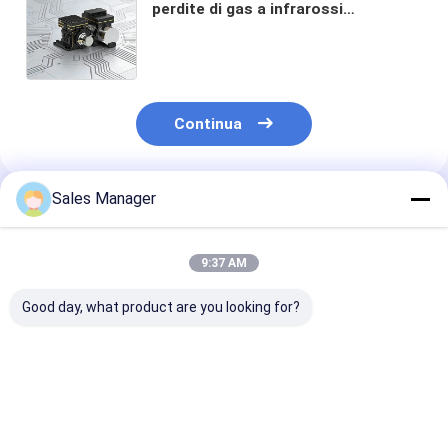
perdite di gas a infrarossi
raffreddata 320x256 con
dimensioni di pixel di 30 μm e NETD
di 10 mK per l'industria
petrolchimica
Continua
Sales Manager
Prodotti Raccomandati
9:37 AM
Good day, what product are you looking for?
Detettore di
Modulo telecamera
MWIR Camera 
immagini termiche
IR raffreddato
raffreddata pe
MWIR raffreddato
640x512/15µm con
l'imaging dei 