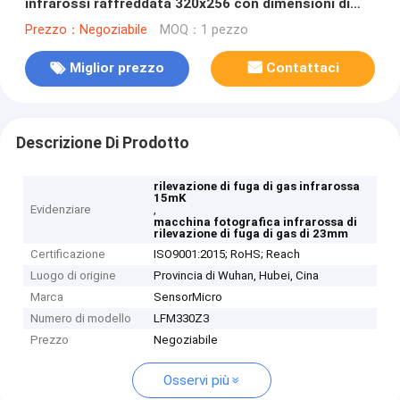
infrarossi raffreddata 320x256 con dimensioni di
pixel di 30 μm e NETD di 10 mK per l'industria
Prezzo：Negoziabile
MOQ：1 pezzo
petrolchimica
Miglior prezzo
Contattaci
Descrizione Di Prodotto
rilevazione di fuga di gas infrarossa
15mK
Evidenziare
,
macchina fotografica infrarossa di
rilevazione di fuga di gas di 23mm
Certificazione
ISO9001:2015; RoHS; Reach
Luogo di origine
Provincia di Wuhan, Hubei, Cina
Marca
SensorMicro
Numero di modello
LFM330Z3
Prezzo
Negoziabile
Osservi più