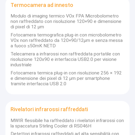
Termocamera ad innesto
Modulo di imaging termico VOx FPA Microbolometro
non raffreddato con risoluzione 120×90 e dimensione
di pixel di 12 μm
Fotocamera termografica plug-in con microbolometro
VOx non raffreddato da 120×90/12μm e senza messa
a fuoco ≤50mK NETD
Telecamera a infrarossi non raffreddata portatile con
risoluzione 120x90 e interfaccia USB2.0 per visione
industriale
Fotocamera termica plug-in con risoluzione 256 × 192
e dimensione dei pixel di 12 μm per smartphone
tramite interfaccia USB 2.0
Rivelatori infrarossi raffreddati
MWIR flessibile ha raffreddato i rivelatori infrarossi con
la spaccatura Stirling Cooler di RS046H
Detettori infrarossi raffreddati ad alta sensibilità con