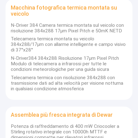
Macchina fotografica termica montata su
veicolo
N-Driver 384 Camera termica montata sul veicolo con
risoluzione 384x288 17μm Pixel Pitch e 50mK NETD
Telecamera termica montata su veicolo
384x288/17μm con allarme intelligente e campo visivo
di 37°x28°
N-Driver384 384x288 Risoluzione 17μm Pixel Pitch
Modulo di telecamera a infrarossi per tutte le
condizioni meteorologiche per una guida sicura
Telecamera termica con risoluzione 384x288 con
trasmissione dati ad alta velocità per visione notturna
in qualsiasi condizione atmosferica
Assemblea più fresca integrata di Dewar
Potenza di raffreddamento di 400 mW Criocooler a
Stirling rotativo integrale con 10000h MTTF e
dimensioni compatte per rilevatori infrarossi