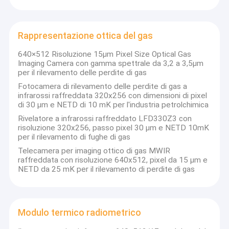
Rappresentazione ottica del gas
640×512 Risoluzione 15μm Pixel Size Optical Gas
Imaging Camera con gamma spettrale da 3,2 a 3,5μm
per il rilevamento delle perdite di gas
Fotocamera di rilevamento delle perdite di gas a
infrarossi raffreddata 320x256 con dimensioni di pixel
di 30 μm e NETD di 10 mK per l'industria petrolchimica
Rivelatore a infrarossi raffreddato LFD330Z3 con
risoluzione 320x256, passo pixel 30 µm e NETD 10mK
per il rilevamento di fughe di gas
Telecamera per imaging ottico di gas MWIR
raffreddata con risoluzione 640x512, pixel da 15 µm e
NETD da 25 mK per il rilevamento di perdite di gas
Casa
Concentrandosi sulla tecnologia di imaging termico a
infrarossi,
SensorMicro è impegnata nello sviluppo approfondito
Prodotti
e nel miglioramento continuo dei prodotti a infrarossi e delle
soluzioni applicative.
SensorMicro è specializzata nella fornitura
Modulo termico radiometrico
Video
di un portafoglio completo di prodotti principali, tra cui rilevatori
a infrarossi raffreddati e non raffreddati ad alte prestazioni,