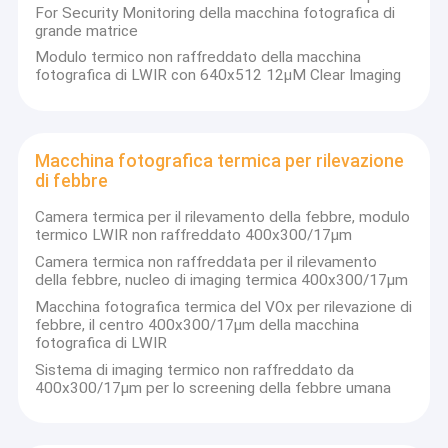
For Security Monitoring della macchina fotografica di
Rivelatori infrarossi raffreddati
grande matrice
Moduli raffreddati della macchina fotografica
Modulo termico non raffreddato della macchina
fotografica di LWIR con 640x512 12μM Clear Imaging
Rappresentazione ottica del gas
Modulo termico radiometrico
Macchina fotografica termica per rilevazione
di febbre
Modulo termico di alta risoluzione della macchina fotografic
Camera termica per il rilevamento della febbre, modulo
Macchina fotografica termica per rilevazione di febbre
termico LWIR non raffreddato 400x300/17μm
Camera termica non raffreddata per il rilevamento
Macchina fotografica termica montata su veicolo
della febbre, nucleo di imaging termica 400x300/17μm
Macchina fotografica termica del VOx per rilevazione di
Assemblea più fresca integrata di Dewar
febbre, il centro 400x300/17μm della macchina
fotografica di LWIR
Rivelatori infrarossi non raffreddati
Sistema di imaging termico non raffreddato da
400x300/17μm per lo screening della febbre umana