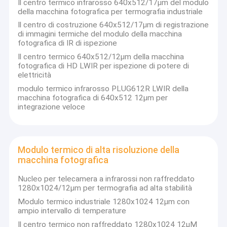
Il centro termico infrarosso 640x512/17μm del modulo
moduli termici e nuclei a infrarossi.Questi prodotti fungono da
Circa noi
della macchina fotografica per termografia industriale
"occhi" della percezione termica, consentendo a una vasta
Il centro di costruzione 640x512/17μm di registrazione
gamma di settori di operare con soluzioni a infrarossi affidabili
Giro della fabbrica
di immagini termiche del modulo della macchina
ed efficienti: monitoraggio della sicurezza, termografia, imaging
fotografica di IR di ispezione
ottico dei gas, visione artificiale, ADAS, AIoT, ecc.
Controllo di qualità
Il centro termico 640x512/12μm della macchina
Spinta dalle esigenze degli utenti, SensorMicro si impegna a
fotografica di HD LWIR per ispezione di potere di
sviluppare in profondità e migliorare continuamente i prodotti a
elettricità
Contattici
infrarossi e le soluzioni applicative.Non solo forniamo prodotti
modulo termico infrarosso PLUG612R LWIR della
hardware di alta qualità ma condividiamo anche esperienza di
macchina fotografica di 640x512 12μm per
Notizie
applicazione professionale, offrendo soluzioni personalizzate
integrazione veloce
su misura per le esigenze uniche di diversi settori. La nostra
rete di assistenza globale assicura un supporto tecnico
Richieda una citazione
tempestivo e un servizio post-vendita,rendendoci un partner
affidabile per i clienti di tutto il mondo.
Modulo termico di alta risoluzione della
Guardando al futuro, SensorMicro continuerà a sostenere la
macchina fotografica
filosofia "Sense More", approfondire l'innovazione tecnologica
Il centro termico della macchina fotografica
nell'imaging termico a infrarossi, espandere i confini delle
Nucleo per telecamera a infrarossi non raffreddato
applicazioni,La Commissione europea ha adottato un
1280x1024/12μm per termografia ad alta stabilità
Videocamera di sicurezza termica
programma di ricerca e di sviluppo in materia di, soluzioni
infrarosse intelligenti.
Modulo termico industriale 1280x1024 12μm con
ampio intervallo di temperature
Termocamera ad innesto
Il centro termico non raffreddato 1280x1024 12μM