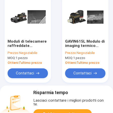
Moduli di telecamere
GAVIN615L Modulo di
raffreddate
imaging termico
320x256/30μm con
raffreddato T2SL
Prezzo:
Negoziabile
Prezzo:
Negoziabile
lente da 55 mm
LWIR Facile
MOQ:
1 pezzo
MOQ:
1 pezzo
integrazione
Ottieni l'ultimo prezzo
Ottieni l'ultimo prezzo
Contattaci
Contattaci
Risparmia tempo
Lasciaci contattare i migliori prodotti con
te.