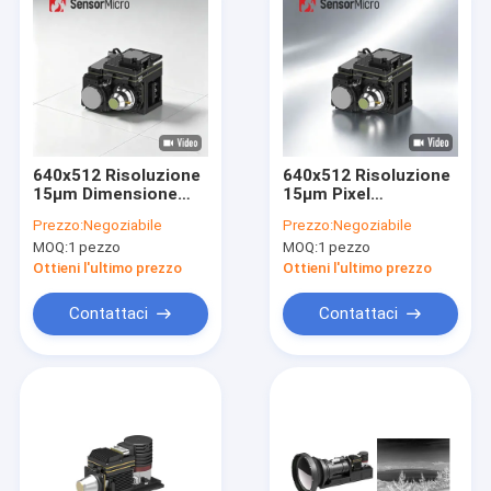
640x512 Risoluzione
640x512 Risoluzione
15μm Dimensione
15μm Pixel
pixel MWIR Modulo di
Dimensione 20mK
Prezzo:
Negoziabile
Prezzo:
Negoziabile
fotocamera a
NETD Modulo di
MOQ:
1 pezzo
MOQ:
1 pezzo
infrarossi
telecamera a
raffreddato con
infrarossi MWIR
Ottieni l'ultimo prezzo
Ottieni l'ultimo prezzo
150K Alta
raffreddato per
temperatura di
immagini termiche ad
Contattaci
Contattaci
funzionamento
alta sensibilità
Casa
Prodotti
Video