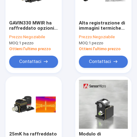
Circa noi
Giro della fabbrica
GAVIN330 MWIR ha
Alta registrazione di
raffreddato opzioni
immagini termiche
Controllo di qualità
dello zoom dei
HgCdTe raffreddato
Prezzo:
Negoziabile
Prezzo:
Negoziabile
moduli 320x256
modulo 640x512
MOQ:
1 pezzo
MOQ:
1 pezzo
30μm della macchina
15μm di frame per
Contattici
fotografica le varie
secondo MWIR
Ottieni l'ultimo prezzo
Ottieni l'ultimo prezzo
Notizie
Contattaci
Contattaci
Richieda una citazione
Il centro termico della macchina fotografica
Videocamera di sicurezza termica
Termocamera ad innesto
25mK ha raffreddato
Modulo di