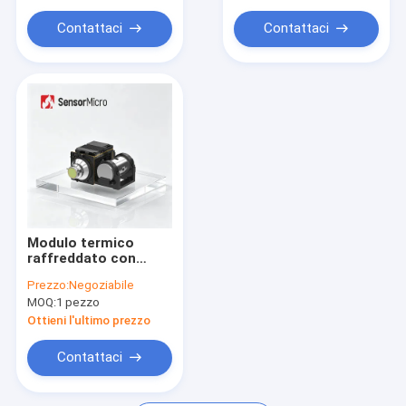
tecnologia HOT
pitch di 10μm con
tecnologia HOT
Contattaci
Contattaci
Modulo termico
raffreddato con
risoluzione
Prezzo:
Negoziabile
1280x1024 e pitch
MOQ:
1 pezzo
pixel di 10 µm per
monitoraggio a lungo
Ottieni l'ultimo prezzo
raggio
Contattaci