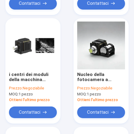
rilevamento a lungo
Modulo telecamera a
Contattaci
Contattaci
raggio
infrarossi
i centri dei moduli
Nucleo della
della macchina
fotocamera a
fotografica
infrarossi
Prezzo:
Negoziabile
Prezzo:
Negoziabile
raffreddati 12μm
raffreddato a CALDO
MOQ:
1 pezzo
MOQ:
1 pezzo
1280x1024
GAVIN GC1210HMF
con risoluzione
Ottieni l'ultimo prezzo
Ottieni l'ultimo prezzo
1280x1024 per
rilevamento a lungo
Contattaci
Contattaci
raggio