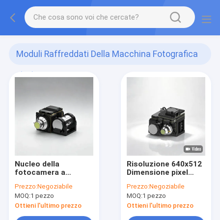
Moduli Raffreddati Della Macchina Fotografica
(66)
Nucleo della
Risoluzione 640x512
fotocamera a
Dimensione pixel
infrarossi
15μm Nucleo
Prezzo:
Negoziabile
Prezzo:
Negoziabile
raffreddato a CALDO
fotocamera LWIR
MOQ:
1 pezzo
MOQ:
1 pezzo
GAVIN GC1210HMF
raffreddato ad alta
con risoluzione
temperatura di
Ottieni l'ultimo prezzo
Ottieni l'ultimo prezzo
1280x1024 per
funzionamento