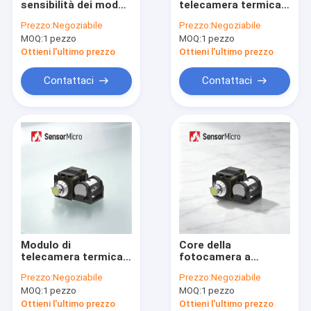
sensibilità dei moduli
telecamera termica
Rivelatori infrarossi raffreddati
della macchina
raffreddata per
Prezzo:
Negoziabile
Prezzo:
Negoziabile
fotografica l'alta per
rilevamento a lungo
MOQ:
Moduli raffreddati della macchina fotografica
1 pezzo
MOQ:
1 pezzo
rilevazione della
raggio con
lunga autonomia
risoluzione
Ottieni l'ultimo prezzo
Ottieni l'ultimo prezzo
1280x1024 e pitch di
Rappresentazione ottica del gas
pixel di 7μm
Contattaci
Contattaci
Modulo termico radiometrico
Modulo termico di alta risoluzione della macchina fotografic
Macchina fotografica termica per rilevazione di febbre
Macchina fotografica termica montata su veicolo
Assemblea più fresca integrata di Dewar
Modulo di
Core della
Rivelatori infrarossi non raffreddati
telecamera termica
fotocamera a
raffreddata ad alta
infrarossi
Prezzo:
Negoziabile
Prezzo:
Negoziabile
definizione Ultra
raffreddata con
MOQ:
1 pezzo
MOQ:
1 pezzo
Clear 1280x1024 con
risoluzione
pixel pitch di 10μm e
1280x1024 e pixel
Ottieni l'ultimo prezzo
Ottieni l'ultimo prezzo