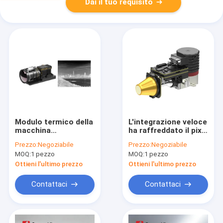
Dai il tuo requisito
Modulo termico della
L'integrazione veloce
macchina
ha raffreddato il pixel
fotografica di
mega
Prezzo:
Negoziabile
Prezzo:
Negoziabile
GAVIN615B Coold
1280x1024/12μm del
MOQ:
1 pezzo
MOQ:
1 pezzo
MWIR
centro EYAS1212
della macchina
Ottieni l'ultimo prezzo
Ottieni l'ultimo prezzo
fotografica di IR
Contattaci
Contattaci