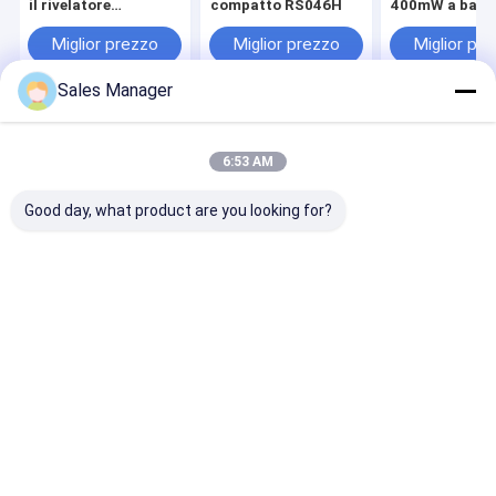
il rivelatore
compatto RS046H
400mW a bass
infrarosso
consumo
Miglior prezzo
Miglior prezzo
Miglior pr
Sales Manager
Casa
Circa noi
Contattaci
Desktop Site
Mappa del sito
Privacy Policy
6:53 AM
Qualità
Il centro termico della macchina fotografica
Fabbrica
cinese.Copyright © 2026 Wuhan SensorMicro Technology Co., Ltd.
Good day, what product are you looking for?
All Rights Reserved.
Casa
Prodotti
Video