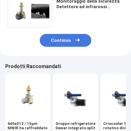
Monitoraggio della sicurezza
Detettore ad infrarossi
raffreddato MWIR
640x512/12μm
Continua
Prodotti Raccomandati
640x512 / 15μm
Gruppo refrigeratore
Criocooler Stir
MWIR ha raffreddato
Dewar integrato split
rotativo diviso