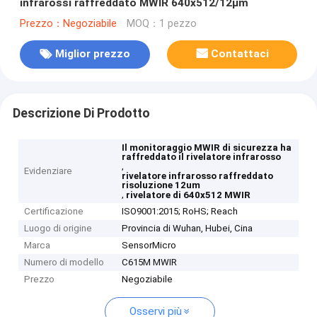
infrarossi raffreddato MWIR 640x512/12μm
Prezzo：Negoziabile
MOQ：1 pezzo
Miglior prezzo
Contattaci
Descrizione Di Prodotto
Il monitoraggio MWIR di sicurezza ha
raffreddato il rivelatore infrarosso
,
Evidenziare
rivelatore infrarosso raffreddato
risoluzione 12um
,
rivelatore di 640x512 MWIR
Certificazione
ISO9001:2015; RoHS; Reach
Luogo di origine
Provincia di Wuhan, Hubei, Cina
Marca
SensorMicro
Numero di modello
C615M MWIR
Prezzo
Negoziabile
Osservi più