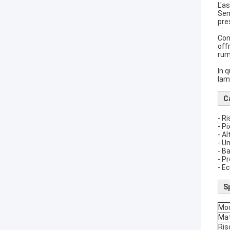
L'a
Sen
pre
Con
off
rum
In 
lam
Ca
- R
- P
- Al
- U
- B
- Pr
- E
S
Mod
Mat
Ris