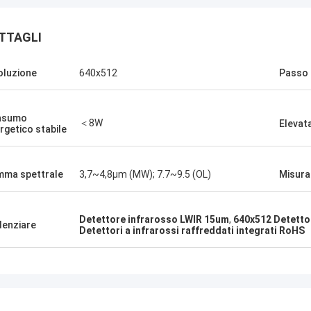
TTAGLI
oluzione
640x512
Passo 
nsumo
＜8W
Elevata
rgetico stabile
ma spettrale
3,7~4,8μm (MW); 7.7~9.5 (OL)
Misura
Detettore infrarosso LWIR 15um
,
640x512 Detettor
denziare
Detettori a infrarossi raffreddati integrati RoHS