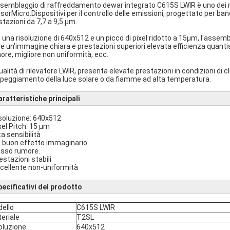
ssemblaggio di raffreddamento dewar integrato C615S LWIR è uno dei riv
sorMicro.Dispositivi per il controllo delle emissioni, progettato per ba
stazioni da 7,7 a 9,5 μm.
 una risoluzione di 640x512 e un picco di pixel ridotto a 15μm, l'ass
re un'immagine chiara e prestazioni superiori.elevata efficienza quanti
ore, migliore non uniformità, ecc.
qualità di rilevatore LWIR, presenta elevate prestazioni in condizioni di 
peggiamento della luce solare o da fiamme ad alta temperatura.
ratteristiche principali
isoluzione: 640x512
ixel Pitch: 15 μm
ta sensibilità
n buon effetto immaginario
asso rumore.
estazioni stabili
ccellente non-uniformità
pecificativi del prodotto
ello
C615S LWIR
eriale
T2SL
oluzione
640x512