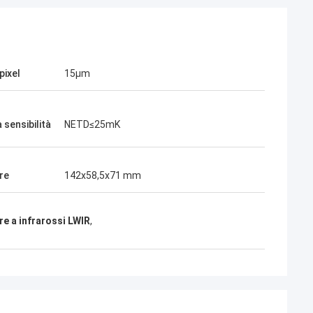
pixel
15μm
 sensibilità
NETD≤25mK
re
142x58,5x71 mm
e a infrarossi LWIR
,