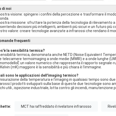
 di noi
nostra visione: spingere i confini della percezione e trasformare il mod
conda.
nostra missione: sfruttare la potenza della tecnologia di rilevamento a i
sentendo decisioni più intelligenti, ambienti più sicuri e un futuro più 
nostro valore: creare tecnologie avanzate a infrarossi che rendano il mo
omande frequenti
s'è la sensibilità termica?
sensibilità termica, denominata anche NETD (Noise Equivalent Tempera
le telecamere termoimaging a onde medie (MWIR) e a onde lunghe (LWIR)
momodelloÈ un valore numerico che rappresenta il rapporto segnale-ru
liKelvin (mK).maggiore è la sensibilità e più chiara è l'immagine.
ali sono le applicazioni dell'imaging termico?
misurazione della temperatura e l'imaging in qualsiasi tempo sono due 
rarossi.I prodotti sviluppati sulla base di queste due tecnologie sono a
ichi utili , ispezione industriale, lotta contro gli incendi, manutenzione
chette:
MCT ha raffreddato il rivelatore infrarosso
Rivel