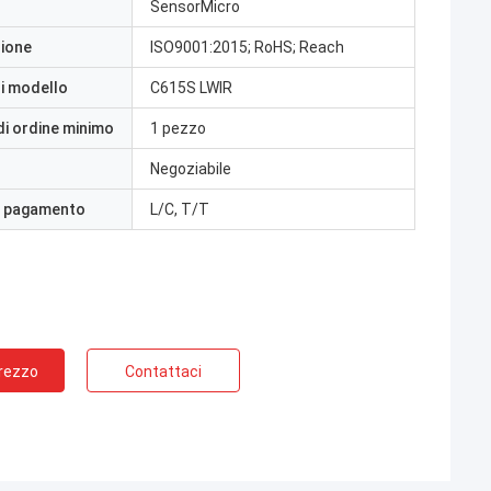
SensorMicro
zione
ISO9001:2015; RoHS; Reach
i modello
C615S LWIR
di ordine minimo
1 pezzo
Negoziabile
i pagamento
L/C, T/T
Prezzo
Contattaci