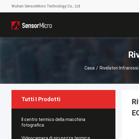
Wuhan SensorMicro Technology Co., Ltd
Ri
Casa
/
Rivelatori Infraross
Tutti I Prodotti
Ri
E
Il centro termico della macchina
fotografica
Videocamera di sicurezza termica