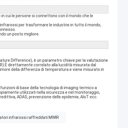
o in cui le persone si connettono con il mondo che le
nfrarossi per trasformare le industrie in tutto il mondo,
connesso.
ndo un posto migliore.
ture Difference), è un parametro chiave per la valutazione
.È direttamente correlato alla lucidità misurata dal
more della differenza di temperatura e viene misurato in
funzioni di base della tecnologia di imaging termico a
mpiamente utilizzati nella sicurezza e nel monitoraggio,
 predittiva, ADAS, prevenzione delle epidemie, AIoT ecc.
atori infrarossi raffreddati MWIR