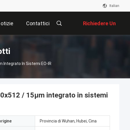
Italian
otizie
Contattici
Richiedere Un
Preventivo
tti
m Integrato In Sistemi EO-IR
40x512 / 15μm integrato in sistemi
origine
Provincia di Wuhan, Hubei, Cina