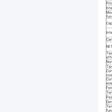
Pit
Int
Mod
fu
Cap
Int
Can
NE
Tas
eff
Non
Tip
Con
cos
Co
ene
For
Tem
Pe
Dim
Tem
fu