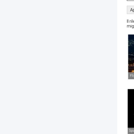
Ap
Il 
mig