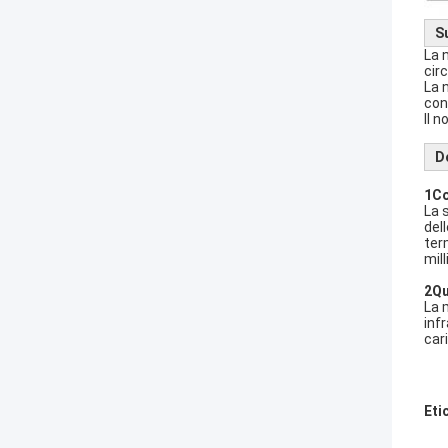
Su
La 
cir
La 
con
Il 
D
1Co
La 
del
ter
mil
2Qu
La 
inf
car
Eti