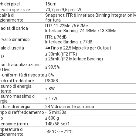
ch dei pixel
15um
ervallo spettrale
70,7 μm 9,5 μm LW
alità di
Snapshot; ITR & Interlace Binning Integration
nzionamento
fioritura
ITR: 12.22Me-/6.67Me-
acità di carica
Interlace Binning: 24.44Me-/13.33Me-
ITR: ≥ 76dB
ervallo dinamico
Interlace Binding: ≥ 77dB
ale di uscita
4■ Fino a 22,5 Mpixel/s per Output
≤ 30mK ((F2 ITR)
TD
≤ 25mK ((F2 Interlace Binding)
so di visualizzazione
≥ 99,5%
ettivo
-uniformità di risposta
≤ 8%
o di raffreddatore
RS058
sumo di energia
< 8W
tante
nsumo massimo di
< 17W
rgia
nitore di energia
24 V di corrente continua
po di raffreddamento
< 5 min30s
so
≤ 600 g
ensione (mm)
148x58.5x71
peratura di
-45°C ~ +71°C
nzionamento