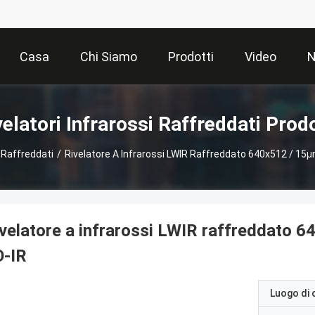
Casa
Chi Siamo
Prodotti
Video
N
velatori Infrarossi Raffreddati Prodo
i Raffreddati
/
Rivelatore A Infrarossi LWIR Raffreddato 640x512 / 15μ
velatore a infrarossi LWIR raffreddato 6
O-IR
Luogo di 