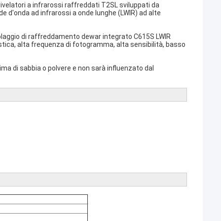
elatori a infrarossi raffreddati T2SL sviluppati da
nde d'onda ad infrarossi a onde lunghe (LWIR) ad alte
emblaggio di raffreddamento dewar integrato C615S LWIR
stica, alta frequenza di fotogramma, alta sensibilità, basso
clima di sabbia o polvere e non sarà influenzato dal