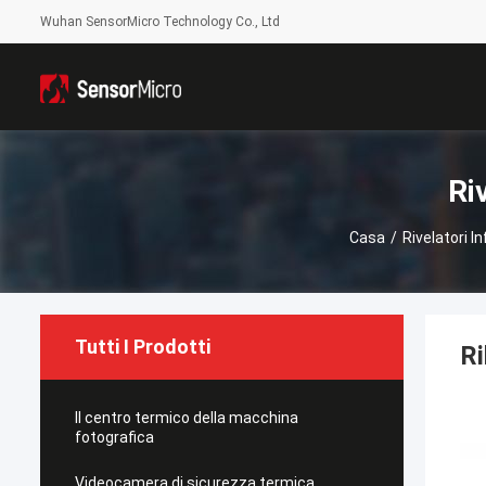
Wuhan SensorMicro Technology Co., Ltd
Ri
Casa
/
Rivelatori I
Tutti I Prodotti
R
Il centro termico della macchina
fotografica
Videocamera di sicurezza termica