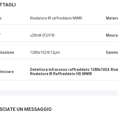
TTAGLI
o
Rivelatore IR raffreddato MWIR
Materi
T
≤20mK (F2/F4)
Misura
oluzione
1280x1024/12μm
Gamma 
Detettore infrarosso raffreddato 1280x1024
,
Riv
denziare
Rivelatore IR Raffreddato HD MWIR
SCIATE UN MESSAGGIO