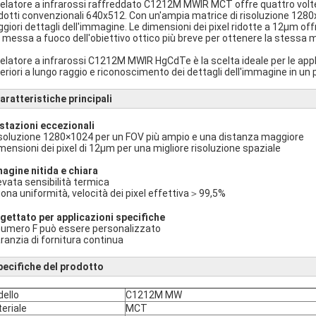
rivelatore a infrarossi raffreddato C1212M MWIR MCT offre quattro volte 
dotti convenzionali 640x512. Con un'ampia matrice di risoluzione 1280x
giori dettagli dell'immagine. Le dimensioni dei pixel ridotte a 12µm of
 messa a fuoco dell'obiettivo ottico più breve per ottenere la stessa m
rivelatore a infrarossi C1212M MWIR HgCdTe è la scelta ideale per le app
eriori a lungo raggio e riconoscimento dei dettagli dell'immagine in un 
aratteristiche principali
stazioni eccezionali
isoluzione 1280×1024 per un FOV più ampio e una distanza maggiore
imensioni dei pixel di 12μm per una migliore risoluzione spaziale
agine nitida e chiara
levata sensibilità termica
uona uniformità, velocità dei pixel effettiva＞99,5%
gettato per applicazioni specifiche
l numero F può essere personalizzato
aranzia di fornitura continua
pecifiche del prodotto
ello
C1212M MW
eriale
MCT