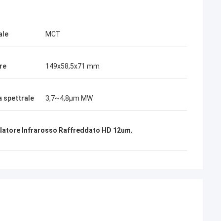
ale
MCT
re
149x58,5x71 mm
spettrale
3,7~4,8μm MW
elatore Infrarosso Raffreddato HD 12um
,