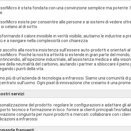
sorMicro è stata fondata con una convinzione semplice ma potente: l
e.
sorMicro esiste per consentire alle persone e ai sistemi di vedere oltre l
si celano al di sotto.
formando il calore invisibile in verità visibile, aiutiamo le industrie a 
più e a navigare nella complessità con chiarezza.
e ascolto alla nostra insistenza sull'essere auto-prodotti e orientati al 
sorMicro. Poiché la nostra attività si estende in gran parte del mondo, a
'antincendio, all'ispezione industriale, all'assistenza medica e alla visio
ave della neutralità del carbonio, aiutando i partner a sbloccare il pieno 
egando i punti della vita.
mo più di un'azienda di tecnologia a infrarossi. Siamo una comunità di 
ncentrato sull'uomo. Ogni pixel di innovazione che creiamo è una prome
nostri servizi
sonalizzazione del prodotto: regolare le configurazioni e adattare gli alg
porto tecnico e formazione in loco: fornire ai clienti principali l'instal
ovazione congiunta per nuovi prodotti e mercati: collaborare con i clie
licazioni a infrarossi
omande frequenti