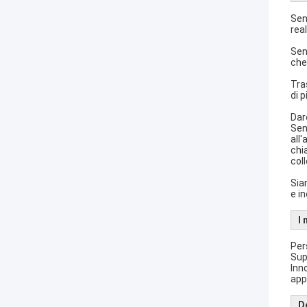
Sen
real
Sen
che 
Tras
di 
Dar
Sen
all
chi
coll
Sia
e i
I 
Per
Sup
Inn
app
D