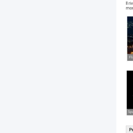
Il 
mon
P