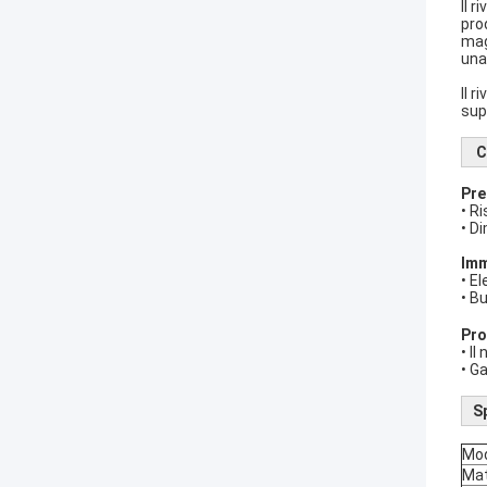
Il 
pro
mag
una
Il 
sup
C
Pre
• R
• D
Imm
• E
• B
Pro
• I
• G
S
Mod
Mat