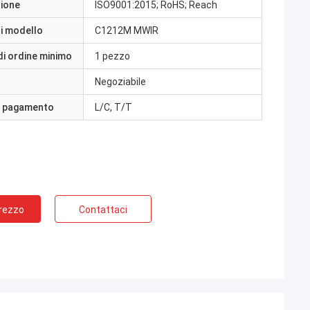
zione
ISO9001:2015; RoHS; Reach
i modello
C1212M MWIR
di ordine minimo
1 pezzo
Negoziabile
i pagamento
L/C, T/T
Prezzo
Contattaci