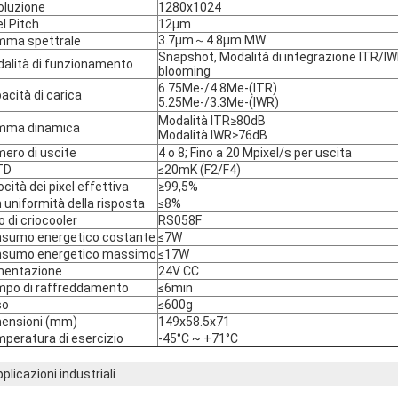
oluzione
1280x1024
el Pitch
12μm
3.7μm～4.8μm MW
ma spettrale
Snapshot, Modalità di integrazione ITR/IW
alità di funzionamento
blooming
6.75Me-/4.8Me-(ITR)
acità di carica
5.25Me-/3.3Me-(IWR)
Modalità ITR≥80dB
mma dinamica
Modalità IWR≥76dB
ero di uscite
4 o 8; Fino a 20 Mpixel/s per uscita
TD
≤20mK (F2/F4)
ocità dei pixel effettiva
≥99,5%
 uniformità della risposta
≤8%
o di criocooler
RS058F
sumo energetico costante
≤7W
sumo energetico massimo
≤17W
mentazione
24V CC
po di raffreddamento
≤6min
so
≤600g
ensioni (mm)
149x58.5x71
peratura di esercizio
-45°C ~ +71°C
plicazioni industriali