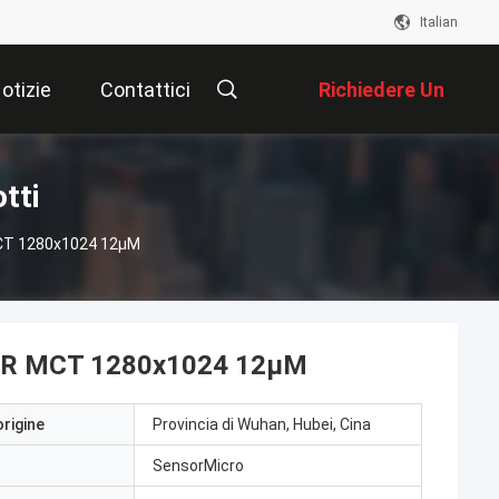
Italian
otizie
Contattici
Richiedere Un
Preventivo
tti
 MCT 1280x1024 12μM
MWIR MCT 1280x1024 12μM
origine
Provincia di Wuhan, Hubei, Cina
SensorMicro