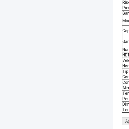
Ris
Pix
Gam
Mod
Cap
Ga
Num
NE
Vel
Non
Tip
Con
Con
Ali
Tem
Pe
Dim
Tem
Ap