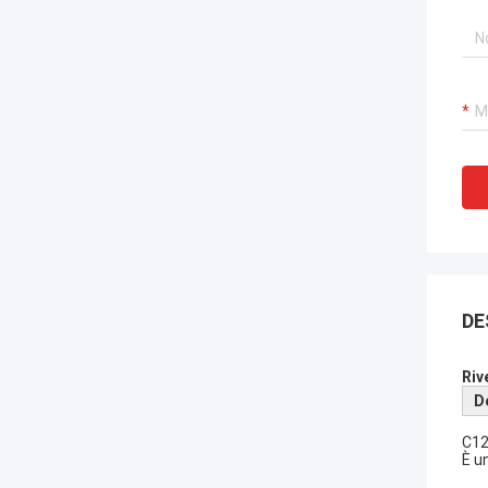
DE
Riv
D
C12
È u