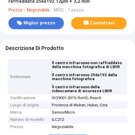
raffreddata 256x192 12μm + 3,2 mm
Prezzo：Negoziabile
MOQ：1 pezzo
Miglior prezzo
Contattaci
Descrizione Di Prodotto
Il centro infrarosso non raffreddato
della macchina fotografica di LWIR
,
Il centro infrarosso 256x192 della
Evidenziare
macchina fotografica
,
Il centro infrarosso della
videocamera di sicurezza LWIR
Certificazione
ISO9001:2015; RoHS; Reach
Luogo di origine
Provincia di Wuhan, Hubei, Cina
Marca
SensorMicro
Numero di modello
iLC212
Prezzo
Negoziabile