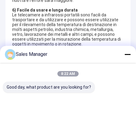
ridotta e l'errore sarà maggiore.
6) Facile da usare e lunga durata
Le telecamere a infrarossi portatili sono facili da
trasportare e da utilizzare e possono essere utilizzate
per il rilevamento della temperatura di destinazione in
molti aspetti.petrolio, industria chimica, metallurgia,
vetro, lavorazione dei metalli e altri campi; e possono
essere utilizzati per la misurazione della temperatura di
oggetti in movimento o in rotazione.
Sales Manager
Prodotti Consigliati
8:22 AM
Good day, what product are you looking for?
Casa
Concentrandosi sulla tecnologia di imaging termico a
infrarossi,
SensorMicro è impegnata nello sviluppo approfondito
Prodotti
e nel miglioramento continuo dei prodotti a infrarossi e delle
modulo termico
Modulo Termico
Modulo telec
GAVIN615L di alta
Raffreddato MCT
termica non
soluzioni applicative.
SensorMicro è specializzata nella fornitura
Video
risoluzione della
MWIR 640x512 /
raffreddata c
di un portafoglio completo di prodotti principali, tra cui rilevatori
macchina
15µm Per
risoluzione 64
a infrarossi raffreddati e non raffreddati ad alte prestazioni,