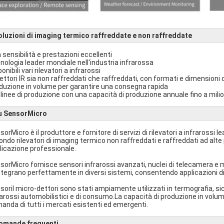
oluzioni di imaging termico raffreddate e non raffreddate
a sensibilità e prestazioni eccellenti
nologia leader mondiale nell'industria infrarossa
onibili vari rilevatori a infrarossi
ettori IR sia non raffreddati che raffreddati, con formati e dimensioni di
duzione in volume per garantire una consegna rapida
 linee di produzione con una capacità di produzione annuale fino a milioni
u SensorMicro
orMicro è il produttore e fornitore di servizi di rilevatori a infrarossi le
mondo rilevatori di imaging termico non raffreddati e raffreddati ad alte
licazione professionale.
sorMicro fornisce sensori infrarossi avanzati, nuclei di telecamera e mo
integrano perfettamente in diversi sistemi, consentendo applicazioni di 
soriI micro-dettori sono stati ampiamente utilizzati in termografia, si
rarossi automobilistici e di consumo.La capacità di produzione in vol
anda di tutti i mercati esistenti ed emergenti.
omande frequenti