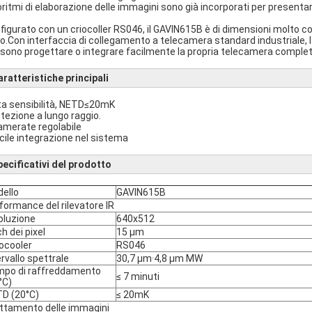
oritmi di elaborazione delle immagini sono già incorporati per presenta
figurato con un criocoller RS046, il GAVIN615B è di dimensioni molto
o.Con interfaccia di collegamento a telecamera standard industriale, la
sono progettare o integrare facilmente la propria telecamera comple
ratteristiche principali
lta sensibilità, NETD≤20mK
etezione a lungo raggio.
ramerate regolabile
acile integrazione nel sistema
pecificativi del prodotto
ello
GAVIN615B
formance del rilevatore IR
oluzione
640x512
ch dei pixel
15 μm
ocooler
RS046
ervallo spettrale
30,7 μm·4,8 μm MW
po di raffreddamento
≤ 7 minuti
°C)
D (20°C)
≤ 20mK
ttamento delle immagini