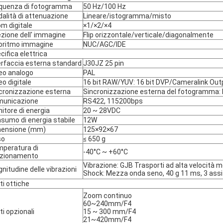
quenza di fotogramma
50 Hz/100 Hz
alità di attenuazione
Lineare/istogramma/misto
m digitale
×1/×2/×4
ezione dell' immagine
Flip orizzontale/verticale/diagonalmente
oritmo immagine
NUC/AGC/IDE
cifica elettrica
erfaccia esterna standard
J30JZ 25 pin
eo analogo
PAL
eo digitale
16 bit RAW/YUV: 16 bit DVP/Cameralink Out
cronizzazione esterna
Sincronizzazione esterna del fotogramma: l
municazione
RS422, 115200bps
nitore di energia
20 ~ 28VDC
sumo di energia stabile
12W
ensione (mm)
125×92×67
so
≤ 650 g
peratura di
-40°C ~ +60°C
nzionamento
Vibrazione: GJB Trasporti ad alta velocità m
nitudine delle vibrazioni
Shock: Mezza onda seno, 40 g 11 ms, 3 assi 
ti ottiche
Zoom continuo
60~240mm/F4
ti opzionali
15 ~ 300 mm/F4
21~420mm/F4