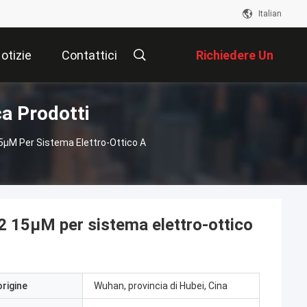
Italian
otizie
Contattici
Richiedere Un
a Prodotti
Preventivo
μM Per Sistema Elettro-Ottico A
 15μM per sistema elettro-ottico
origine
Wuhan, provincia di Hubei, Cina