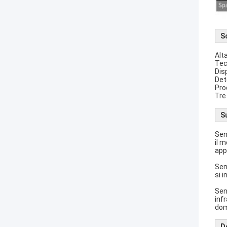
S
Alt
Tec
Disp
Det
Pro
Tre
S
Sens
il 
app
Sen
si 
Sen
inf
dom
D