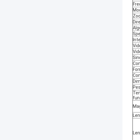
Fre
Mod
Zoo
Dir
Alg
Spe
Int
Vid
Vid
Sin
Co
For
Con
Dim
Pe
Tem
fu
Mag
Len
Len