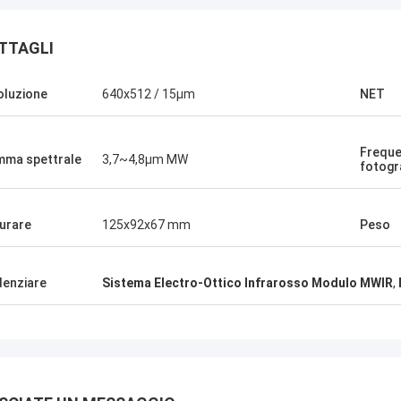
TTAGLI
oluzione
640x512 / 15μm
NET
Frequ
ma spettrale
3,7~4,8μm MW
fotog
urare
125x92x67 mm
Peso
denziare
Sistema Electro-Ottico Infrarosso Modulo MWIR
,