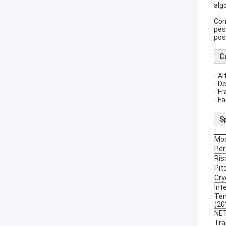
alg
Con
pes
pos
Ca
- A
- D
- F
- F
S
Mod
Per
Ris
Pit
Cry
Int
Tem
(20
NET
Tra