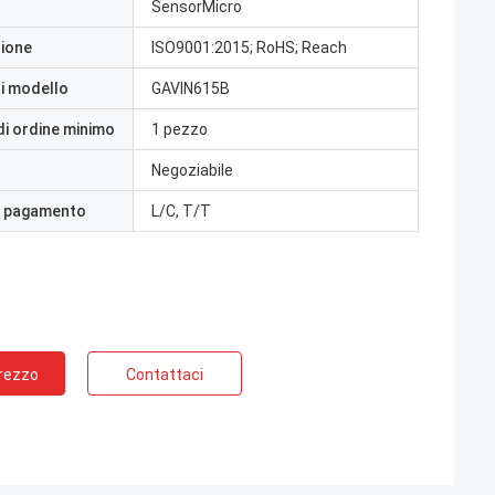
SensorMicro
zione
ISO9001:2015; RoHS; Reach
i modello
GAVIN615B
di ordine minimo
1 pezzo
Negoziabile
i pagamento
L/C, T/T
Prezzo
Contattaci