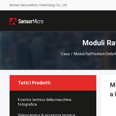
Wuhan SensorMicro Technology Co., Ltd
Moduli Ra
Casa
/
Moduli Raffreddati Della
Tutti I Prodotti
Mo
a 
Il centro termico della macchina
fotografica
Videocamera di sicurezza termica