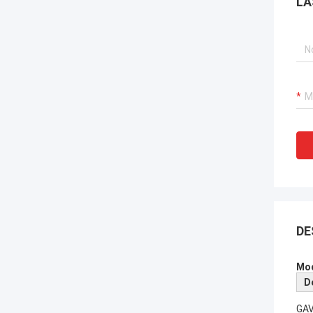
LA
DE
Mod
D
GAV