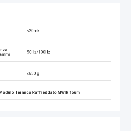
≤20mk
enza
50Hz/100Hz
rammi
≤650 g
Modulo Termico Raffreddato MWIR 15um