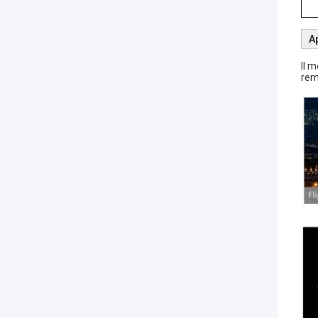
Ap
Il 
rem