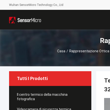
Wuhan SensorMicro Technology Co., Ltd
Rap
Casa
/
Rappresentazione Ottica 
Tutti I Prodotti
Te
32
Il centro termico della macchina
fotografica
Videocamera di sicurezza termica