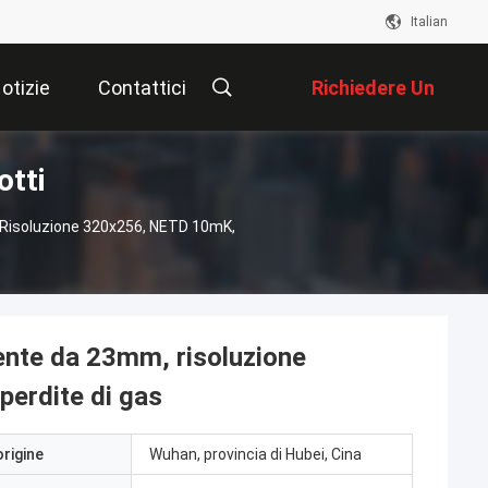
Italian
otizie
Contattici
Richiedere Un
otti
Preventivo
 Risoluzione 320x256, NETD 10mK,
lente da 23mm, risoluzione
perdite di gas
origine
Wuhan, provincia di Hubei, Cina