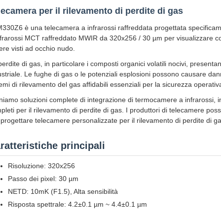
lecamera per il rilevamento di perdite di gas
330Z6 è una telecamera a infrarossi raffreddata progettata specificamen
nfrarossi MCT raffreddato MWIR da 320x256 / 30 µm per visualizzare com
ere visti ad occhio nudo.
perdite di gas, in particolare i composti organici volatili nocivi, presen
ustriale. Le fughe di gas o le potenziali esplosioni possono causare danni
emi di rilevamento del gas affidabili essenziali per la sicurezza operativ
niamo soluzioni complete di integrazione di termocamere a infrarossi, in
pleti per il rilevamento di perdite di gas. I produttori di telecamere poss
 progettare telecamere personalizzate per il rilevamento di perdite di ga
ratteristiche principali
Risoluzione: 320x256
Passo dei pixel: 30 µm
NETD: 10mK (F1.5), Alta sensibilità
Risposta spettrale: 4.2±0.1 µm ~ 4.4±0.1 µm