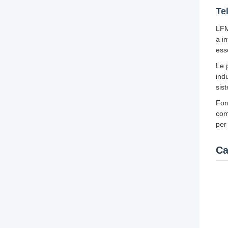
Te
LFM
a i
ess
Le 
ind
sist
For
com
per
Ca