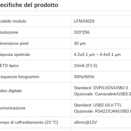
ecifiche del prodotto
odello modulo
LFM330Z6
isoluzione
320*256
imensione pixel
30 µm
isposta spettrale
4.2±0.1 µm ~ 4.4±0.1 µm
ETD tipico
10mK (F1.5)
requenza fotogrammi
30Hz/60Hz
Standard: DVP/LVDS/USB2.0
ideo digitale
Opzionale: Cameralink/USB3.0
Standard: USB2.0/LV-TTL
omunicazione
Opzionale: RS422/CAN/USB3.
empo di raffreddamento (23 °C)
≤8min@12V