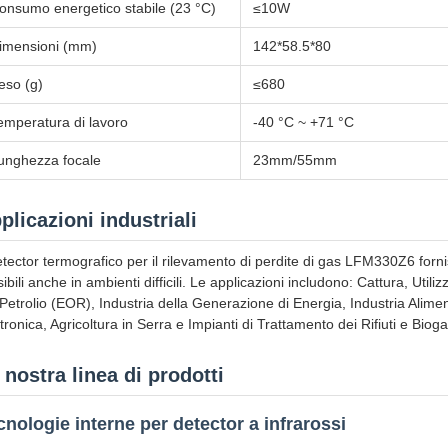
onsumo energetico stabile (23 °C)
≤10W
imensioni (mm)
142*58.5*80
eso (g)
≤680
emperatura di lavoro
-40 °C ~ +71 °C
unghezza focale
23mm/55mm
plicazioni industriali
detector termografico per il rilevamento di perdite di gas LFM330Z6 forn
isibili anche in ambienti difficili. Le applicazioni includono: Cattura, 
 Petrolio (EOR), Industria della Generazione di Energia, Industria Alim
tronica, Agricoltura in Serra e Impianti di Trattamento dei Rifiuti e Bioga
 nostra linea di prodotti
cnologie interne per detector a infrarossi