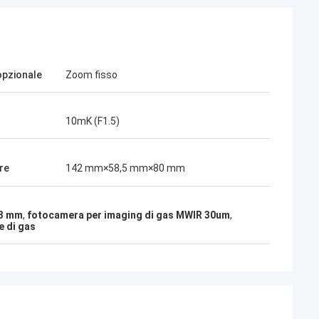
opzionale
Zoom fisso
10mK (F1.5)
re
142 mm×58,5 mm×80 mm
23 mm
,
fotocamera per imaging di gas MWIR 30um
,
e di gas