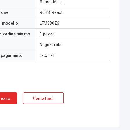
SensorMicro
zione
RoHS; Reach
i modello
LFM330Z6
di ordine minimo
1 pezzo
Negoziabile
i pagamento
L/C, T/T
Prezzo
Contattaci