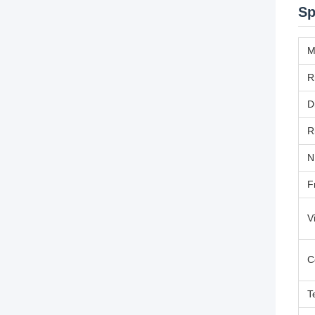
Sp
M
R
D
R
N
F
V
C
T