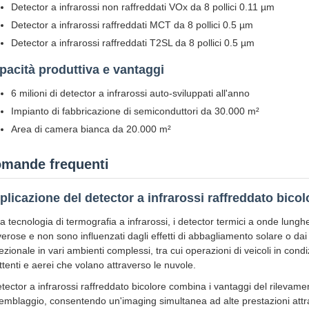
Detector a infrarossi non raffreddati VOx da 8 pollici 0.11 µm
Detector a infrarossi raffreddati MCT da 8 pollici 0.5 µm
Detector a infrarossi raffreddati T2SL da 8 pollici 0.5 µm
pacità produttiva e vantaggi
6 milioni di detector a infrarossi auto-sviluppati all'anno
Impianto di fabbricazione di semiconduttori da 30.000 m²
Area di camera bianca da 20.000 m²
mande frequenti
plicazione del detector a infrarossi raffreddato bic
la tecnologia di termografia a infrarossi, i detector termici a onde lun
verose e non sono influenzati dagli effetti di abbagliamento solare o dai 
ezionale in vari ambienti complessi, tra cui operazioni di veicoli in cond
ettenti e aerei che volano attraverso le nuvole.
detector a infrarossi raffreddato bicolore combina i vantaggi del rileva
emblaggio, consentendo un'imaging simultanea ad alte prestazioni att