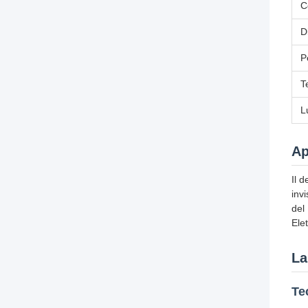
C
D
P
T
L
Ap
Il 
inv
del
Elet
La
Te