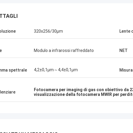
TTAGLI
oluzione
320x256/30μm
Lente 
e
Modulo a infrarossi raffreddato
NET
4,2±0,1μm～4,4±0,1μm
ma spettrale
Misura
Fotocamera per imaging di gas con obiettivo da 
denziare
visualizzazione della fotocamera MWIR per perdit