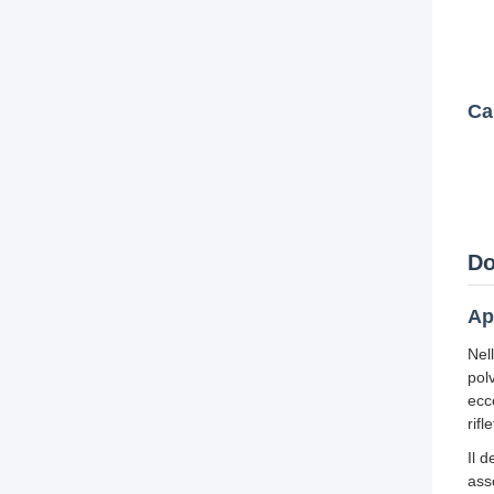
Ca
Do
Ap
Nel
pol
ecc
rifl
Il 
ass