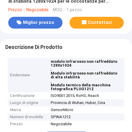
di stabilità 1280x1024 per le circostanze per
qualsiasi tempo
Prezzo：Negoziabile
MOQ：1 pezzo
Miglior prezzo
Contattaci
Descrizione Di Prodotto
modulo infrarosso non raffreddato
1280x1024
,
Modulo infrarosso non raffreddato
Evidenziare
di alta stabilità
,
Modulo termico della macchina
fotografica PLUG1212
Certificazione
ISO9001:2015; RoHS; Reach
Luogo di origine
Provincia di Wuhan, Hubei, Cina
Marca
SensorMicro
Numero di modello
SPINA1212
Prezzo
Negoziabile