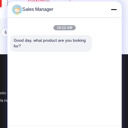
Contattaci
Sales Manager
10:12 AM
6
Good day, what product are you looking 
for?
Prodotti
Il centro termico della macchina fotografica
Videocamera di sicurezza termica
sito
Termocamera ad innesto
lla riservatezza
Tutte le categorie