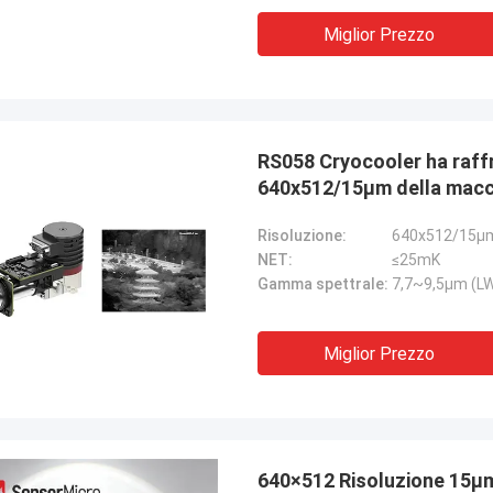
Miglior Prezzo
RS058 Cryocooler ha raff
640x512/15μm della macc
Risoluzione:
640x512/15μ
NET:
≤25mK
Gamma spettrale:
7,7~9,5μm (L
Miglior Prezzo
640×512 Risoluzione 15μ