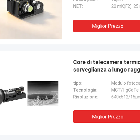
NET:
20 mK(F2); 25
Miglior Prezzo
Core di telecamera termi
sorveglianza a lungo ragg
tipo:
Modulo fotoc
Tecnologia:
MCT/HgCdTe
Risoluzione:
640x512/15μ
Miglior Prezzo