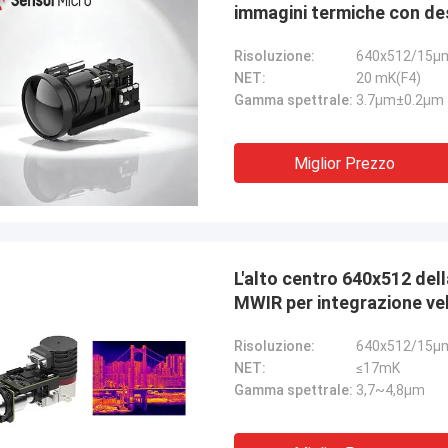
immagini termiche con d
Risoluzione:
640x512/15μ
NET:
20 mK(F4)
Gamma spettrale:
3.7μm±0.2μm 
Miglior Prezzo
L'alto centro 640x512 del
MWIR per integrazione ve
Risoluzione:
640x512/15μ
NET:
≤17mK
Gamma spettrale:
3,7~4,8μm