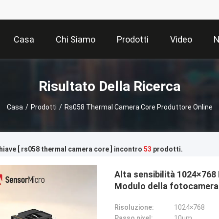
Casa
Chi Siamo
Prodotti
Video
N
Risultato Della Ricerca
Casa
/
Prodotti
/
Rs058 Thermal Camera Core Produttore Online
hiave [ rs058 thermal camera core ] incontro
53
prodotti.
Alta sensibilità 1024×768
Modulo della fotocamera
Risoluzione:
1024×768
Passo pixel:
10μm