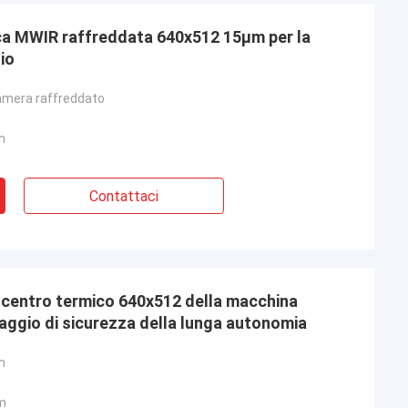
ca MWIR raffreddata 640x512 15μm per la
io
amera raffreddato
m
Contattaci
l centro termico 640x512 della macchina
raggio di sicurezza della lunga autonomia
m
m