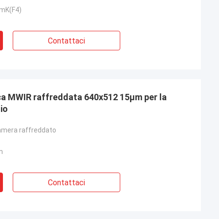
 mK(F4)
Contattaci
ca MWIR raffreddata 640x512 15μm per la
io
amera raffreddato
m
Contattaci