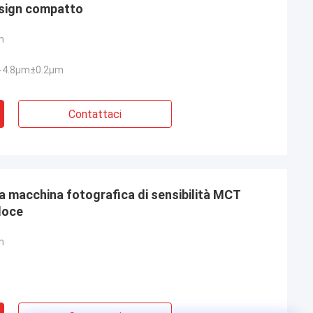
esign compatto
m
∙4.8μm±0.2μm
Contattaci
la macchina fotografica di sensibilità MCT
loce
m