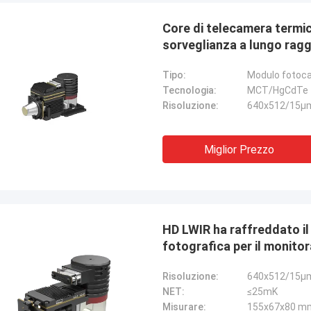
Core di telecamera termi
sorveglianza a lungo ragg
Tipo:
Modulo fotoc
Tecnologia:
MCT/HgCdTe
Risoluzione:
640x512/15μ
Miglior Prezzo
HD LWIR ha raffreddato i
fotografica per il monito
Risoluzione:
640x512/15μ
NET:
≤25mK
Misurare:
155x67x80 m