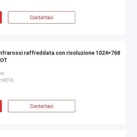
Contattaci
nfrarossi raffreddata con risoluzione 1024×768
HOT
μm
 mK(F4)
Contattaci