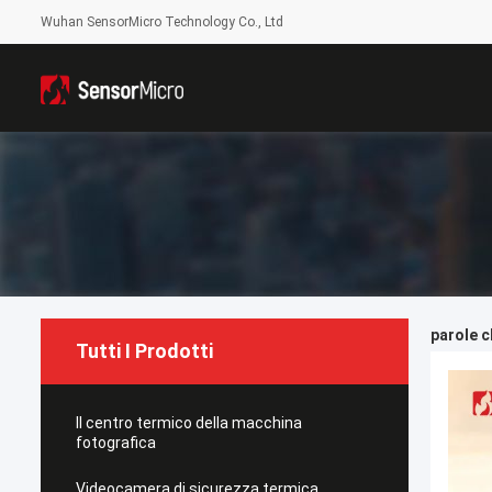
Wuhan SensorMicro Technology Co., Ltd
parole c
Tutti I Prodotti
Il centro termico della macchina
fotografica
Videocamera di sicurezza termica