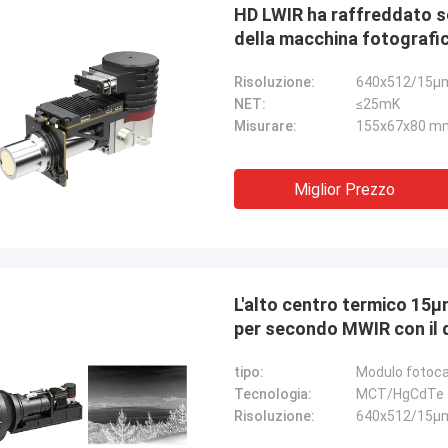
HD LWIR ha raffreddato se
della macchina fotografica
Risoluzione:
640x512/15μ
NET:
≤25mK
Misurare:
155x67x80 m
Miglior Prezzo
L'alto centro termico 15μ
per secondo MWIR con il 
tipo:
Modulo fotoc
Tecnologia:
MCT/HgCdTe
Risoluzione:
640x512/15μ