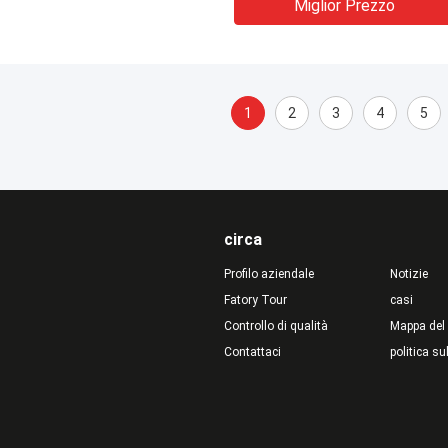
Miglior Prezzo
1
2
3
4
5
circa
Profilo aziendale
Notizie
Fatory Tour
casi
Controllo di qualità
Mappa del 
Contattaci
politica su