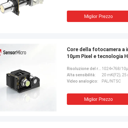
Miglior Prezzo
Core della fotocamera a i
10μm Pixel e tecnologia 
Risoluzione del rilevatore:
1024×768/10
Alta sensibilità:
20 mK(F2); 25
Video analogico:
PAL/NTSC
Miglior Prezzo