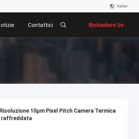
Italian
otizie
Contattici
Richiedere Un
Preventivo
 Risoluzione 10μm Pixel Pitch Camera Termica
 raffreddata