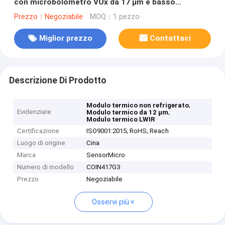
con microbolometro VOx da 17 μm e basso
consumo di energia da 0,65 Watt
Prezzo：Negoziabile
MOQ：1 pezzo
Miglior prezzo
Contattaci
Descrizione Di Prodotto
,
Modulo termico non refrigerato
Evidenziare
,
Modulo termico da 12 μm
Modulo termico LWIR
Certificazione
ISO9001:2015; RoHS; Reach
Luogo di origine
Cina
Marca
SensorMicro
Numero di modello
COIN417G3
Prezzo
Negoziabile
Osservi più