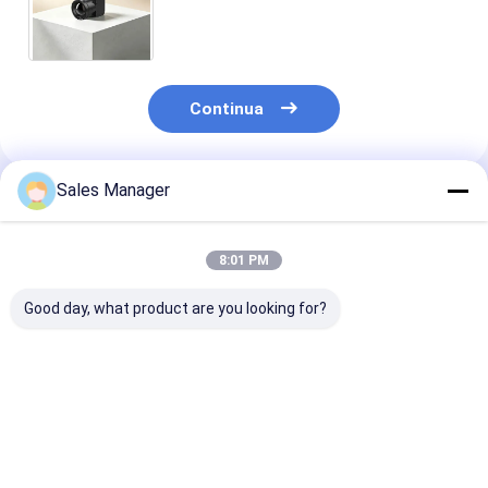
microbolometro VOx da 17 μm e
basso consumo di energia da 0,65
Watt
Continua
Sales Manager
Prodotti Raccomandati
8:01 PM
Good day, what product are you looking for?
Core della
MegaPixel
640x512 Risol
fotocamera termica
1280x1024
12μm Pixel Si
microbolometrica
Risoluzione 12μm
Camera Core 
non raffreddata con
Dimensione pixel Non
≤25mK NETD p
risoluzione
raffreddata LWIR
l'imaging term