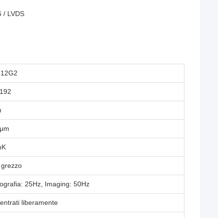
56 / LVDS
212G2
192
m
4μm
mK
 grezzo
ografia: 25Hz, Imaging: 50Hz
entrati liberamente