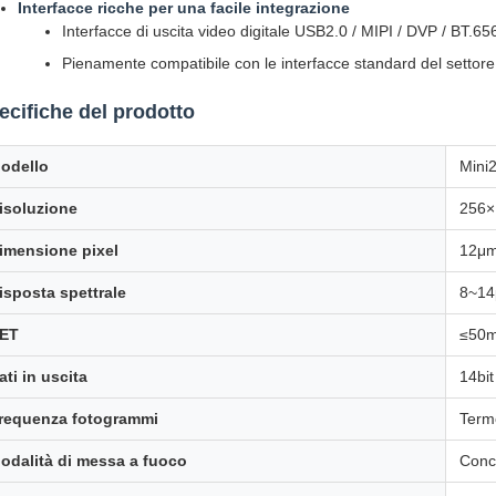
Interfacce ricche per una facile integrazione
Interfacce di uscita video digitale USB2.0 / MIPI / DVP / BT.6
Pienamente compatibile con le interfacce standard del settore
ecifiche del prodotto
odello
Mini
isoluzione
256×
imensione pixel
12μ
isposta spettrale
8~1
ET
≤50
ati in uscita
14bit
requenza fotogrammi
Term
odalità di messa a fuoco
Conc