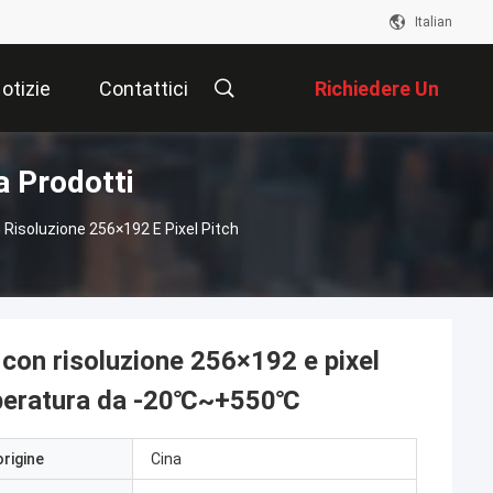
Italian
otizie
Contattici
Richiedere Un
a Prodotti
Preventivo
isoluzione 256×192 E Pixel Pitch
con risoluzione 256×192 e pixel
emperatura da -20℃~+550℃
origine
Cina