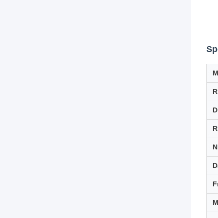
Sp
M
R
D
R
N
D
F
M