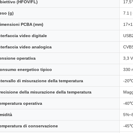
biettivo (HFOV/FL)
17,5
eso (g)
7.1 |
imensioni PCBA (mm)
17×1
nterfaccia video digitale
USB2
nterfaccia video analogica
CVBS
ensione operativa
3,3 V
onsumo energetico tipico
330
ntervallo di misurazione della temperatura
-20℃
recisione della misurazione della temperatura
Magg
emperatura operativa
-40
midità
5%~
emperatura di conservazione
-45