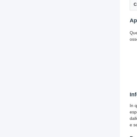
C
Ap
Que
oss
In
In q
esp
dall
e se