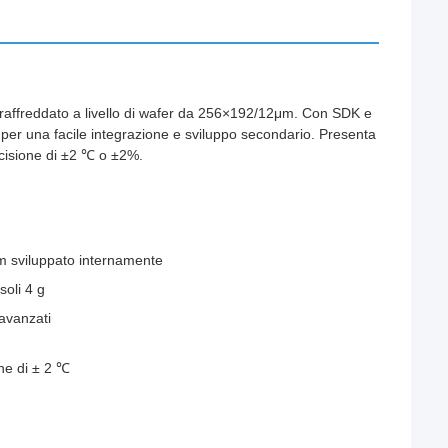
n raffreddato a livello di wafer da 256×192/12μm. Con SDK e
per una facile integrazione e sviluppo secondario. Presenta
cisione di ±2 ℃ o ±2%.
2μm sviluppato internamente
oli 4 g
avanzati
ne di ± 2 ℃