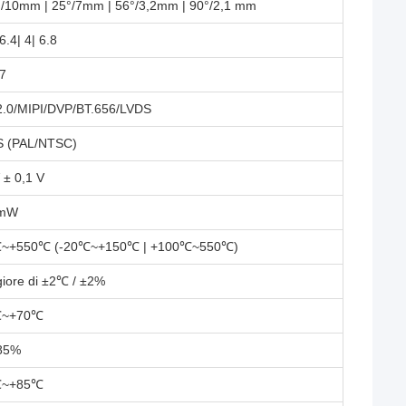
°/10mm | 25°/7mm | 56°/3,2mm | 90°/2,1 mm
 6.4| 4| 6.8
7
.0/MIPI/DVP/BT.656/LVDS
 (PAL/NTSC)
 ± 0,1 V
 mW
~+550℃ (-20℃~+150℃ | +100℃~550℃)
iore di ±2℃ / ±2%
℃~+70℃
85%
℃~+85℃