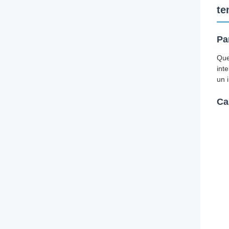
te
Pa
Que
int
un 
Ca