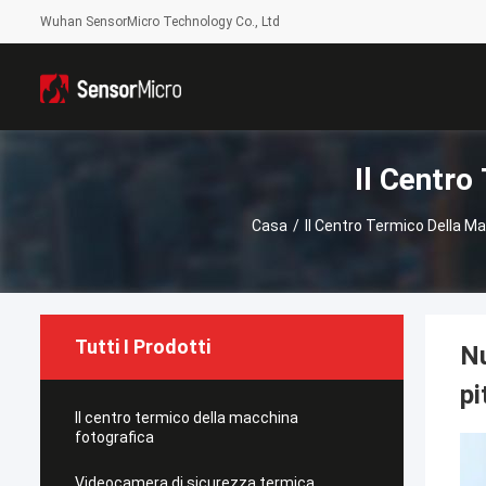
Wuhan SensorMicro Technology Co., Ltd
Il Centro
Casa
/
Il Centro Termico Della M
Tutti I Prodotti
Nu
pi
Il centro termico della macchina
fotografica
Videocamera di sicurezza termica