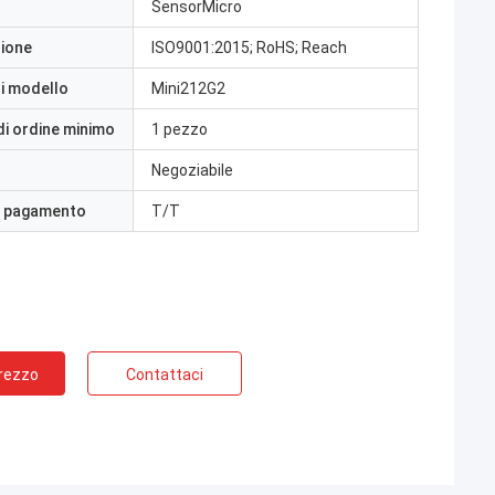
SensorMicro
zione
ISO9001:2015; RoHS; Reach
i modello
Mini212G2
di ordine minimo
1 pezzo
Negoziabile
i pagamento
T/T
Prezzo
Contattaci