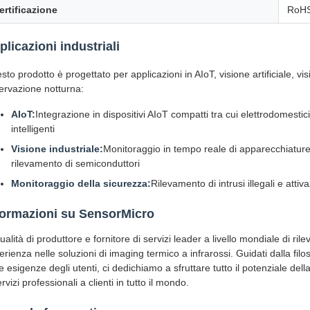
ertificazione
RoHS
plicazioni industriali
sto prodotto è progettato per applicazioni in AIoT, visione artificiale, vi
ervazione notturna:
AIoT:
Integrazione in dispositivi AIoT compatti tra cui elettrodomestici 
intelligenti
Visione industriale:
Monitoraggio in tempo reale di apparecchiature i
rilevamento di semiconduttori
Monitoraggio della sicurezza:
Rilevamento di intrusi illegali e atti
formazioni su SensorMicro
ualità di produttore e fornitore di servizi leader a livello mondiale di ri
erienza nelle soluzioni di imaging termico a infrarossi. Guidati dalla f
e esigenze degli utenti, ci dedichiamo a sfruttare tutto il potenziale dell
rvizi professionali a clienti in tutto il mondo.