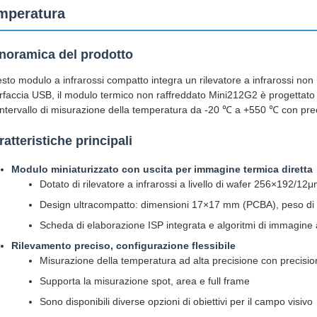
mperatura
noramica del prodotto
sto modulo a infrarossi compatto integra un rilevatore a infrarossi no
erfaccia USB, il modulo termico non raffreddato Mini212G2 è progettato 
intervallo di misurazione della temperatura da -20 ℃ a +550 ℃ con pre
ratteristiche principali
Modulo miniaturizzato con uscita per immagine termica diretta
Dotato di rilevatore a infrarossi a livello di wafer 256×192/1
Design ultracompatto: dimensioni 17×17 mm (PCBA), peso di s
Scheda di elaborazione ISP integrata e algoritmi di immagine 
Rilevamento preciso, configurazione flessibile
Misurazione della temperatura ad alta precisione con precisio
Supporta la misurazione spot, area e full frame
Sono disponibili diverse opzioni di obiettivi per il campo visivo