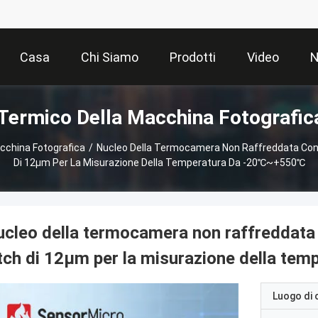
Casa
Chi Siamo
Prodotti
Video
N
 Termico Della Macchina Fotografic
acchina Fotografica
/
Nucleo Della Termocamera Non Raffreddata Con R
Di 12μm Per La Misurazione Della Temperatura Da -20℃~+550℃
cleo della termocamera non raffreddata 
tch di 12μm per la misurazione della t
Luogo di 