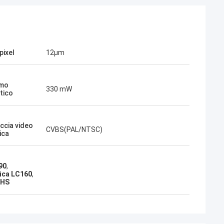
pixel
12μm
mo
330 mW
tico
accia video
CVBS(PAL/NTSC)
ica
90
,
fica LC160
,
oHS