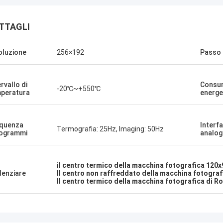
TTAGLI
oluzione
256×192
Passo 
ervallo di
Consu
-20℃~+550℃
peratura
energe
quenza
Interf
Termografia: 25Hz, Imaging: 50Hz
ogrammi
analog
il centro termico della macchina fotografica 120x
denziare
Il centro non raffreddato della macchina fotogra
Il centro termico della macchina fotografica di R