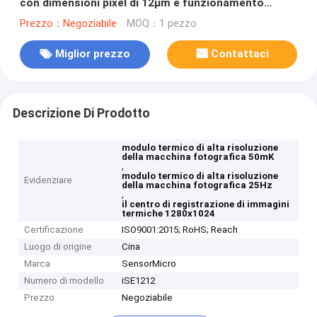
con dimensioni pixel di 12μm e funzionamento
senza otturatore per immagini ultra nitide
Prezzo：Negoziabile
MOQ：1 pezzo
Miglior prezzo
Contattaci
Descrizione Di Prodotto
modulo termico di alta risoluzione
della macchina fotografica 50mK
,
modulo termico di alta risoluzione
Evidenziare
della macchina fotografica 25Hz
,
il centro di registrazione di immagini
termiche 1280x1024
Certificazione
ISO9001:2015; RoHS; Reach
Luogo di origine
Cina
Marca
SensorMicro
Numero di modello
iSE1212
Prezzo
Negoziabile