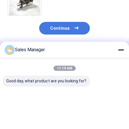
Core con 10mK NETD per il
rilevamento delle perdite di gas
Continua
Sales Manager
Prodotti Raccomandati
11:19 AM
Good day, what product are you looking for?
Nucleo per
640x512 Risoluzione
Core Termico
fotocamera termica
8μm Pixel Pitch Non
Raffreddato c
non raffreddata con
invasiva diagnostica
Risoluzione 3
dimensione pixel
medica Infrarosso
e Pixel da 30µ
12μm con
Camera Core per il
Rilevamento P