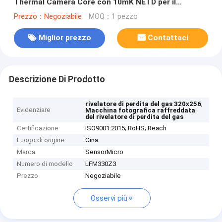
Thermal Camera Core con 10mK NETD per il
rilevamento delle perdite di gas
Prezzo：Negoziabile
MOQ：1 pezzo
Miglior prezzo
Contattaci
Descrizione Di Prodotto
,
rivelatore di perdita del gas 320x256
Evidenziare
Macchina fotografica raffreddata
del rivelatore di perdita del gas
Certificazione
ISO9001:2015; RoHS; Reach
Luogo di origine
Cina
Marca
SensorMicro
Numero di modello
LFM330Z3
Prezzo
Negoziabile
Osservi più