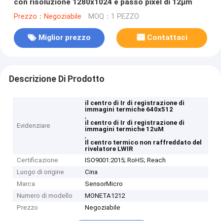
con risoluzione 1280x1024 e passo pixel di 12μm
Prezzo：Negoziabile
MOQ：1 PEZZO
Miglior prezzo
Contattaci
Descrizione Di Prodotto
il centro di Ir di registrazione di
immagini termiche 640x512
,
il centro di Ir di registrazione di
Evidenziare
immagini termiche 12uM
,
Il centro termico non raffreddato del
rivelatore LWIR
Certificazione
ISO9001:2015; RoHS; Reach
Luogo di origine
Cina
Marca
SensorMicro
Numero di modello
MONETA1212
Prezzo
Negoziabile